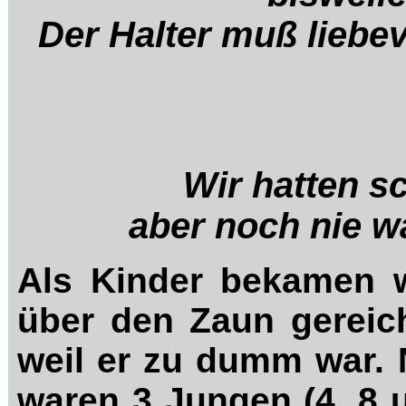
Der Halter muß liebev
Wir hatten s
aber noch nie w
Als Kinder bekamen w
über den Zaun gereich
weil
er
zu dumm war. N
waren 3 Jungen (4, 8 u