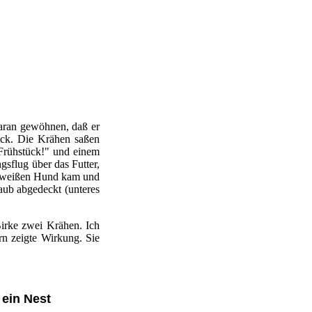
aran gewöhnen, daß er
ück. Die Krähen saßen
Frühstück!" und einem
sflug über das Futter,
m weißen Hund kam und
Laub abgedeckt (unteres
irke zwei Krähen. Ich
rn zeigte Wirkung. Sie
ein Nest