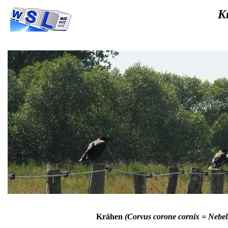
Kräh
Krähen
(Corvus corone cornix = Nebel