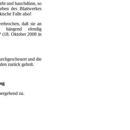
ärbt und hauchdünn, so
arben des Blattwerkes
kische Falle also!
erbrochen, daß sie an
ur hängend elendig
 (18. Oktober 2008 in
urchgescheuert und die
den zurück geholt.
ag
bergehend zu.