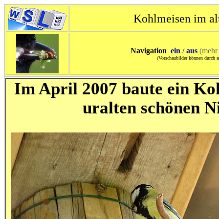
Kohlmeisen im al
Navigation
ein
/
aus
(mehr 
(Vorschaubilder können durch a
Im April 2007 baute ein Ko
uralten schönen Ni