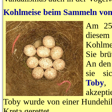
Kohlmeise beim Sammeln vo
Am 25.
diese
Kohlme
Sie brü
An den 
sie si
Toby
,
akzeptie
Toby wurde von einer Hundehil
Kreta gerettet.