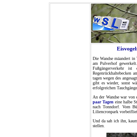
Eisvogel
Die Wandse mäandert in T
am Pulverhof gewerkelt. 
Fußgängerverkehr ist
Regenrückhaltebecken am
tagen wegen des angesagt
gibt es wieder, sonst w
erfolgreichen Tauchgänge
An der Wandse war von d
paar Tagen
eine halbe S
nach Tonndorf. Vom Bür
Liliencronpark vorbeiflie
Und da sah ich ihn, kau
stellen.