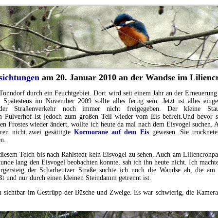
sichtungen
am 20. Januar 2010 an der Wandse im Lilienc
onndorf durch ein Feuchtgebiet. Dort wird seit einem Jahr an der Erneuerung
Spätestens im November 2009 sollte alles fertig sein. Jetzt ist alles eing
 der Straßenverkehr noch immer nicht freigegeben. Der kleine Sta
 Pulverhof ist jedoch zum großen Teil wieder vom Eis befreit.Und bevor s
en Frostes wieder ändert, wollte ich heute da mal nach dem Eisvogel suchen. 
ären nicht zwei gesättigte
Kormorane auf dem Eis
gewesen. Sie trocknete
n.
iesem Teich bis nach Rahlstedt kein Eisvogel zu sehen. Auch am Liliencronp
tunde lang den Eisvogel beobachten konnte, sah ich ihn heute nicht. Ich mach
gersteig der Scharbeutzer Straße suchte ich noch die Wandse ab, die am
ßt und nur durch einen kleinen Steindamm getrennt ist.
m sichtbar im Gestrüpp der Büsche und Zweige. Es war schwierig, die Kamera