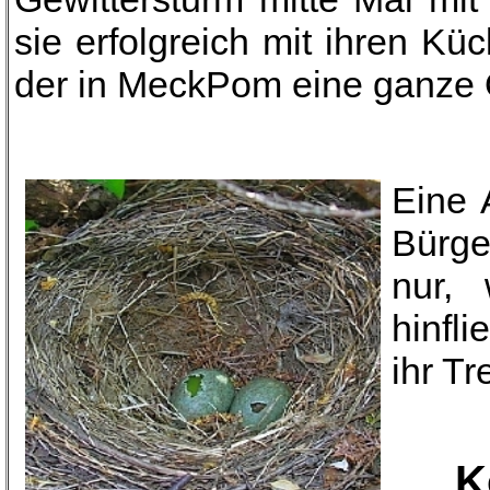
sie erfolgreich mit ihren K
der in MeckPom eine ganze O
Eine 
Bürge
nur, 
hinfl
ihr T
K