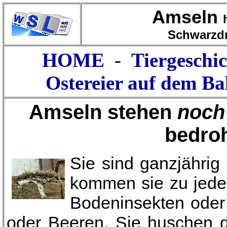
Amseln
Schwarzdr
HOME
-
Tiergeschi
Ostereier auf dem B
Amseln stehen
noch
bedroh
Sie sind ganzjährig 
kommen sie zu jeder
Bodeninsekten oder
oder Beeren. Sie huschen 