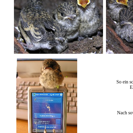
So ein s
E
Nach sov