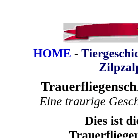
HOME
-
Tiergeschi
Zilpza
Trauer
fliegensc
Eine traurige Gesch
Dies ist d
Trauerflieg