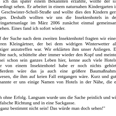
s ich das später einem Bekannten erzählte, wollte der si
edingt sehen. Er arbeitet in einem naturnahen Kindergarten i
 Geschwister-Scholl-Straße und wollte dies den Kindern ger
igen. Deshalb wollten wir uns die Insektenhotels in de
eingartenanlage im März 2006 zunächst einmal gemeinsa
ehen. Eines fand ich sofort wieder.
 der Suche nach dem zweiten Insektenhotel fragten wir eine
teren Kleingärtner, der bei dem widrigen Winterwetter al
ziger anzutreffen war. Wir erklärten ihm unser Anliegen. E
hte nach, schüttelte aber immer wieder den Kopf und meinte
sei schon sein ganzes Leben hier, kenne auch viele Hotels
er von einem Insektenhotel habe er noch nichts gehört
ßerdem wäre das ja auch eine größere Baumaßnahm
esen, die ihm auf keien Fall entgangen wäre. Kurz und gut
 nannte er uns einige Namen von Hotels in der Nähe, die e
ch ohne Erfolg. Langsam wurde uns die Sache peinlich und wi
falsche Richtung und in eine Sackgasse.
es ganz bestimmt nicht sein! Das würde man doch sehen!"