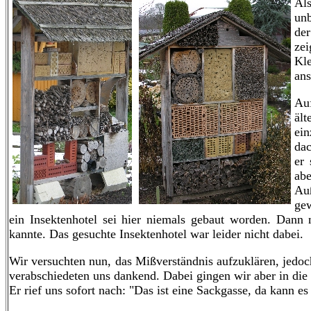
Al
unb
der
ze
Kl
ans
Auf
äl
ein
dac
er 
ab
Au
gew
ein Insektenhotel sei hier niemals gebaut worden. Dann
kannte. Das gesuchte Insektenhotel war leider nicht dabei.
Wir versuchten nun, das Mißverständnis aufzuklären, jedo
verabschiedeten uns dankend. Dabei gingen wir aber in die 
Er rief uns sofort nach: "Das ist eine Sackgasse, da kann 