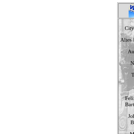
City
Altes
Au
N
T
Fel
Bar
Jo
B