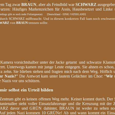
sem Tag zwar
BRAUN
, aber als Feindbild war
SCHWARZ
ausgegebe
arzen: Häufiges Markenzeichen für Assis, Hausbesetzer und Linke
Allerdings gibt es noch mehr Polizeigesetze) [Deutschland - EINIG VATERLAND]
kt durch SCHWARZ mißbraucht. Und in diesem konkreten Fall kam noch erschwer
WARZ
von
BRAUN
trennen sollte.
e Kamera vorsichtshalber unter der Jacke getarnt und schwarze Klamo
esperrt. Unterwegs kamen mir junge Leute entgegen. Sie ahnen es sc
a zehn. Sie blieben stehen und fragten mich nach dem Weg. Höflich u
hr Nazis?
” Die Antwort kam unter lautem Gelächter im Chor: “
Wir 
 Nazis vor uns schützen.
 mir selbst ein Urteil bilden
g Zentrum gibt es keinen offenen Weg mehr. Keiner kommt durch. Der
anienallee steht voller Einsatzfahrzeuge und die Kreuzung mit der Ze
HWARZ davor und GRÜN dahinter, BRAUN ist weder zu sehen no
ge. Auf jeden Nazi kommen 10 GRÜNe! Ab und wann kommt ein Einsa