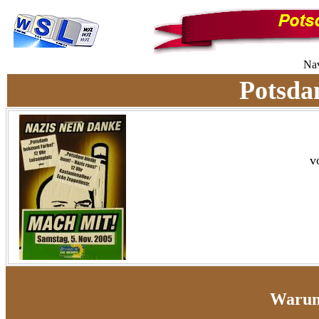
Na
Potsd
v
Warum 