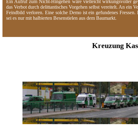
Ein Aufruf zum Nicht-Hingehen wäre vielleicht wirkungsvoller ge
das Verbot durch delittantisches Vorgehen selbst vereitelt. An ein 
Feindbild verloren. Eine solche Demo ist ein gefundenes Fresse
sei es nur mit halbierten Besenstielen aus dem Baumarkt.
Kreuzung Kast