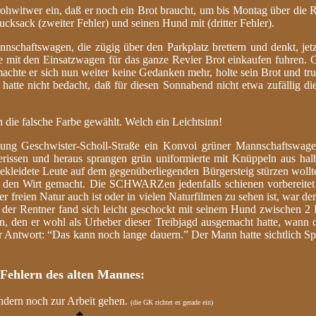
ohwitwer ein, daß er noch ein Brot braucht, um bis Montag über di
ksack (zweiter Fehler) und seinen Hund mit (dritter Fehler).
schaftswagen, die zügig über den Parkplatz brettern und denkt, jetz
e mit den Einsatzwagen für das ganze Revier Brot einkaufen fuhren. G
 machte er sich nun weiter keine Gedanken mehr, holte sein Brot und tru
hatte nicht bedacht, daß für diesen Sonnabend nicht etwa zufällig di
n die falsche Farbe gewählt. Welch ein Leichtsinn!
ung Geschwister-Scholl-Straße ein Konvoi grüner Mannschaftswage
rissen und heraus sprangen grün uniformierte mit Knüppeln aus halb
gekleidete Leute auf dem gegenüberliegenden Bürgersteig stürzen woll
ne den Wirt gemacht. Die SCHWARZen jedenfalls schienen vorbereitet
er freien Natur auch ist oder in vielen Naturfilmen zu sehen ist, war de
er Rentner fand sich leicht geschockt mit seinem Hund zwischen 2 P
n, den er wohl als Urheber dieser Treibjagd ausgemacht hatte, wann
ur Antwort: “Das kann noch lange dauern.” Der Mann hatte sichtlich Sp
Fehlern des alten Mannes:
ondern noch zur Arbeit gehen.
(die GK richtet es gerade ein)