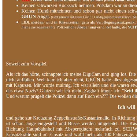
=
roße
röte,
roße
oalisation, aber vor allem ja wohl
roße
acke!
Keinen schwarzen Rucksack nehmen. Potsdam war an die
Keinen Hund mitnehmen und schon gar nicht einen schw
GRÜN
Angst.
(nicht umsonst hat dieses Land 14 Hundegesetze erlassen müssen. 
LIDL meiden, wird in Krisenzeiten gern als Verpflegungsstützpun
hier eine sogenannte Polizeiliche Absperrung errichtet hatte, die
SCH
Soweit zum Vorspiel.
Als ich das hörte, schnappte ich meine DigiCam und ging los. Di
nicht auffallen. Weit kam ich aber nicht, GRÜN hatte alles abg
mit Kapuzen. Mir wurde mulmig. Ich war allein und die waren etw
das etwa Nazis? Glatzen sah ich nicht. Zaghaft fragte ich: “
Seid i
Und warum prügelt die Polizei dann auf Euch ein??? Die wollen die
Ich will
und gehe zur Kreuzung Zeppelinstraße/Kastanienalle. In Richtun
ist schon lange eingestellt und Busse werden umgeleitet. Die Kast
Richtung Hauptbahnhof mit Absperrgittern mehrfach zu. SC
Einsatzkräfte sind im Einsatz und wohl mehr als 100 Fahrzeu