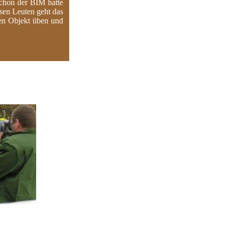
Schon der BIM hatte
esen Leuten geht das
den Objekt üben und