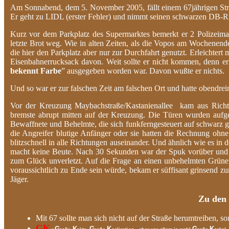
Am Sonnabend, dem 5. November 2005, fällt einem 67jährigen Str
Er geht zu LIDL (erster Fehler) und nimmt seinen schwarzen DB-Ruc
Kurz vor dem Parkplatz des Supermarktes bemerkt er 2 Polizeimann
letzte Brot weg. Wie in alten Zeiten, als die Vopos am Wochenend
die hier den Parkplatz aber nur zur Durchfahrt genutzt. Erleichtert
Eisenbahnerrucksack davon. Weit sollte er nicht kommen, denn er 
bekennt Farbe
” ausgegeben worden war. Davon wußte er nichts.
Und so war er zur falschen Zeit am falschen Ort und hatte obendrei
Vor der Kreuzung Maybachstraße/Kastanienallee kam aus Richt
bremste abrupt mitten auf der Kreuzung. Die Türen wurden aufge
Bewaffnete und Behelmte, die sich funkferngesteuert auf schwarz 
die Angreifer blutige Anfänger oder sie hatten die Rechnung oh
blitzschnell in alle Richtungen auseinander. Und ähnlich wie es in d
macht keine Beute. Nach 30 Sekunden war der Spuk vorüber und d
zum Glück unverletzt. Auf die Frage an einen unbehelmten Grüne
voraussichtlich zu Ende sein würde, bekam er süffisant grinsend z
Jäger.
Zu den 
Mit 67 sollte man sich nicht auf der Straße herumtreiben, s
GK
G
K
G
K
G
K