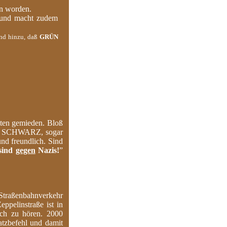
n worden.
 und macht zudem
end hinzu, daß
GRÜN
tten gemieden. Bloß
hon, SCHWARZ, sogar
nd freundlich. Sind
sind
gegen
Nazis!
”
 Straßenbahnverkehr
ppelinstraße ist in
ch zu hören. 2000
tzbefehl und damit