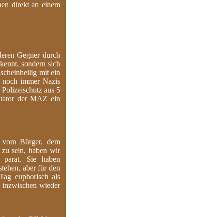
en direkt an einem
deren Gegner durch
kennt, sondern sich
cheinheilig mit ein
e noch immer Nazis
 Polizeischutz aus 5
ntator der MAZ ein
n vom Bürger, dem
 zu sein, haben wir
 parat. Sie haben
stehen, aber für den
Tag euphorisch als
s inzwischen wieder