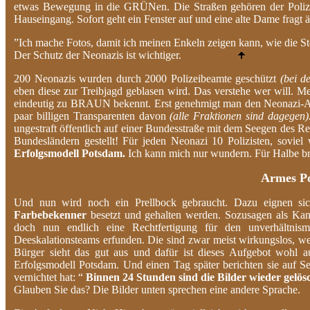
etwas Bewegung in die GRÜNen. Die Straßen gehören der Polizei 
Hauseingang. Sofort geht ein Fenster auf und eine alte Dame fragt 
”Ich mache Fotos, damit ich meinen Enkeln zeigen kann, wie die St
Der Schutz der Neonazis ist wichtiger.
200 Neonazis wurden durch 2000 Polizeibeamte geschützt
(bei d
eben diese zur Treibjagd geblasen wird. Das verstehe wer will. 
eindeutig zu BRAUN bekennt. Erst genehmigt man den Neonazi-Aufma
paar billigen Transparenten davon
(alle Fraktionen sind dagegen)
ungestraft öffentlich auf einer Bundesstraße mit dem Seegen des Re
Bundesländern gestellt! Für jeden Neonazi 10 Polizisten, sovi
Erfolgsmodell Potsdam.
Ich kann mich nur wundern. Für Halbe br
Armes Po
Und nun wird noch ein Prellbock gebraucht. Dazu eignen sic
Farbebekenner
besetzt und gehalten werden. Sozusagen als Kano
doch nun endlich eine Rechtfertigung für den unverhältnism
Deeskalationsteams erfunden. Die sind zwar meist wirkungslos, weil
Bürger sieht das gut aus und dafür ist dieses Aufgebot wohl 
Erfolgsmodell Potsdam. Und einen Tag später berichten sie auf Sei
vernichtet hat: “
Binnen 24 Stunden sind die Bilder wieder gelös
Glauben Sie das? Die Bilder unten sprechen eine andere Sprache.