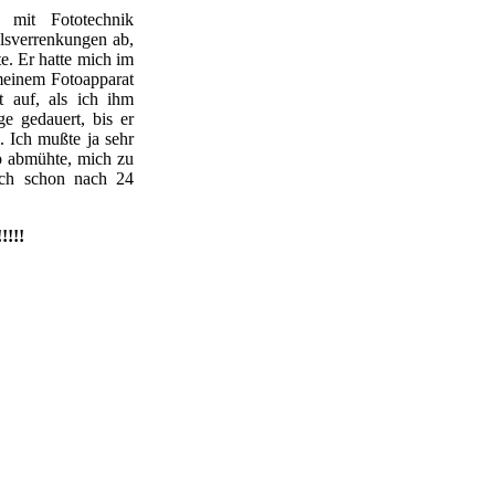
r mit Fototechnik
lsverrenkungen ab,
e. Er hatte mich im
meinem Fotoapparat
t auf, als ich ihm
ge gedauert, bis er
e. Ich mußte ja sehr
o abmühte, mich zu
lich schon nach 24
!!!!