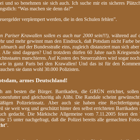
und so benehmen sie sich auch. Ich suche mir ein sicheres Plätzch
ängstlich: “Was machen sie denn da?”
euergelder verplempert werden, die in den Schulen fehlen”.
en Pariser Krawallen sollen es auch nur 2000 sein!!!)
, während auf 
Mehr und mehr gewinnt man den Eindruck, daß Potsdam nicht Farbe be
rch auf der Bundesstraße eins, zugleich distanziert man sich aber s
.
Alle sind dagegen? Und trotzdem dürfen 60 Jahre nach Kriegsend
chtsstaates marschieren. Auf Kosten des Steuerzahlers wird sogar noch
el wie in ganz Paris bei den Krawallen! Und das ist für den Komme
auchen sie dann wohl 30.000 Polizisten.
tsdam, armes Deutschland!
h am besten die Bürger. Barrikaden, die GRÜN errichtet, solle
nenfutter und gleichzeitig als Alibi. Die Randale scheint gewünscht
äßigen Polizeieinsatz. Aber auch sie haben eine Rechtfertigung
 sie weit weg und geschützt hinter den selbst errichteten Barrikaden 
auch gedacht. Die Märkische Allgemeine vom 7.11.2005 feiert den 
te 15 unter nachgefragt, daß die Polizei bereits alle gemachten Foto
cht
”.