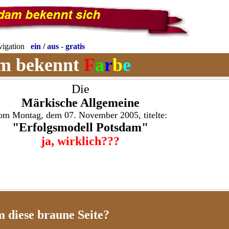
vigation
ein
/
aus
-
gratis
am
bekennt
F
a
r
b
e
Die
Märkische Allgemeine
om Montag, dem 07. November 2005, titelte:
"Erfolgsmodell Potsdam"
ja, wirklich???
diese braune Seite?