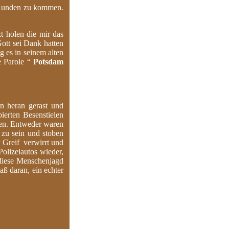
e Runden zu kommen.
t holen die mir das
ott sei Dank hatten
g es in seinem alten
e Parole “
Potsdam
n heran gerast und
ierten Besenstielen
ten. Entweder waren
 zu sein und stoben
r Greif verwirrt und
olizeiautos wieder,
 diese Menschenjagd
aß daran, ein echter